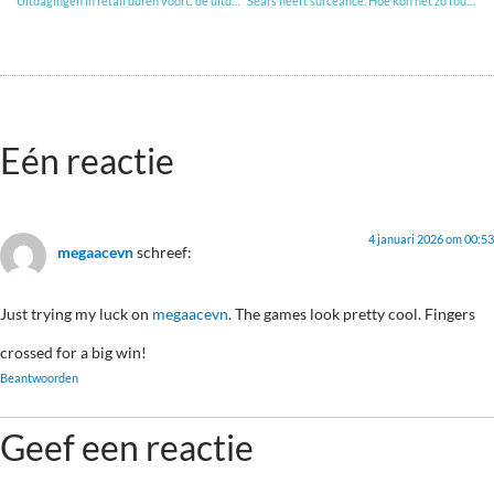
Uitdagingen in retail duren voort: de uitdaging voor de Hema
Sears heeft surceance. Hoe kon het zo fout gaan
Eén reactie
4 januari 2026 om 00:53
megaacevn
schreef:
Just trying my luck on
megaacevn
. The games look pretty cool. Fingers
crossed for a big win!
Beantwoorden
Geef een reactie