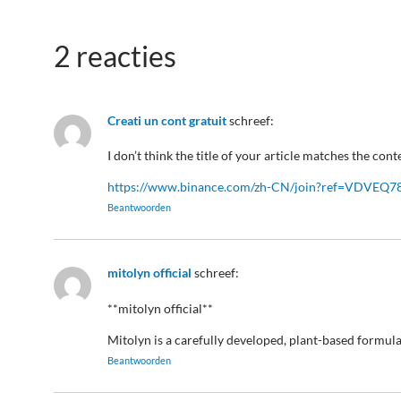
2 reacties
Creati un cont gratuit
schreef:
I don’t think the title of your article matches the con
https://www.binance.com/zh-CN/join?ref=VDVEQ7
Beantwoorden
mitolyn official
schreef:
**mitolyn official**
Mitolyn is a carefully developed, plant-based formul
Beantwoorden