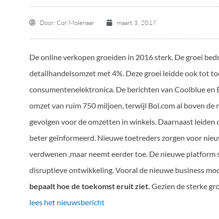
Door:
Cor Molenaar
maart 3, 2017
De online verkopen groeiden in 2016 sterk. De groei bedro
detailhandelsomzet met 4%. Deze groei leidde ook tot t
consumentenelektronica. De berichten van Coolblue en 
omzet van ruim 750 miljoen, terwijl Bol.com al boven de 
gevolgen voor de omzetten in winkels. Daarnaast leiden de
beter geïnformeerd. Nieuwe toetreders zorgen voor nieuwe
verdwenen ,maar neemt eerder toe. De nieuwe platform st
disruptieve ontwikkeling. Vooral de nieuwe business mode
bepaalt hoe de toekomst eruit ziet.
Gezien de sterke gro
lees het nieuwsbericht