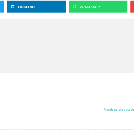
LINKEDIN
WHATSAPP
Frendz eerste voorbe