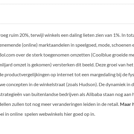
eg ruim 20%, terwijl winkels een daling lieten zien van 1%. In tot
oenemende (online) marktaandelen in speelgoed, mode, schoenen 
Bol.com over de sterk toegenomen omzetten (Coolblue groeide me
miljard omzet is gekomen) versterken dit beeld. Deze groei van het
 productvergelijkingen op internet tot een margedaling bij de fysi
 concepten in de winkelstraat (zoals Hudson). De dynamiek in de 
rategieën van buitenlandse bedrijven als Alibaba staan nog aan 
llen zullen tot nog meer veranderingen leiden in de retail.
Maar he
ei in online spelen webwinkels hier goed op in.