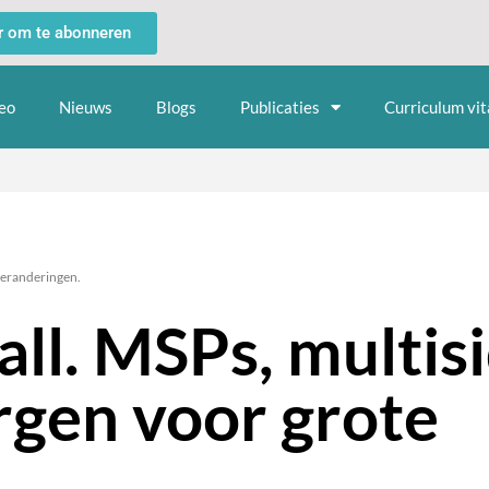
er om te abonneren
eo
Nieuws
Blogs
Publicaties
Curriculum vit
veranderingen.
ll. MSPs, multis
rgen voor grote
.