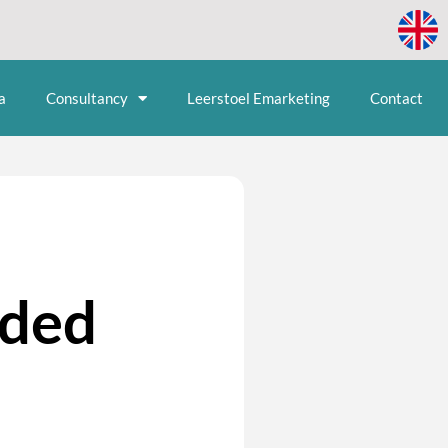
a
Consultancy
Leerstoel Emarketing
Contact
ided