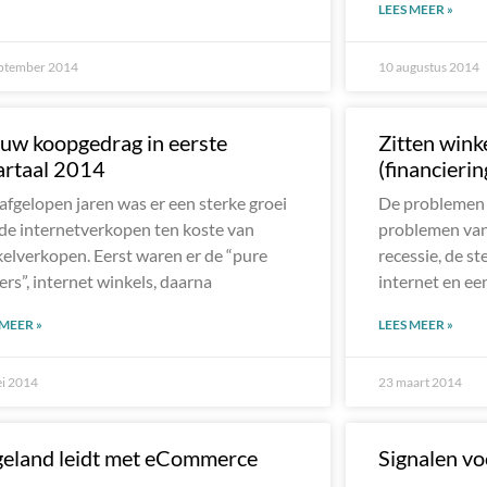
LEES MEER »
ptember 2014
10 augustus 2014
uw koopgedrag in eerste
Zitten wink
rtaal 2014
(financieri
fgelopen jaren was er een sterke groei
De problemen in
de internetverkopen ten koste van
problemen van 
elverkopen. Eerst waren er de “pure
recessie, de s
ers”, internet winkels, daarna
internet en ee
 MEER »
LEES MEER »
i 2014
23 maart 2014
eland leidt met eCommerce
Signalen v