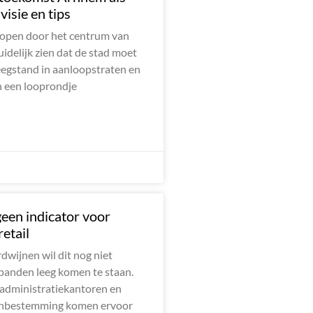
visie en tips
lopen door het centrum van
idelijk zien dat de stad moet
eegstand in aanloopstraten en
n een looprondje
een indicator voor
etail
rdwijnen wil dit nog niet
panden leeg komen te staan.
 administratiekantoren en
nbestemming komen ervoor