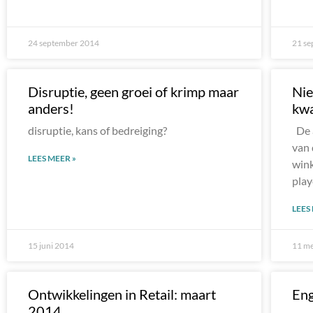
24 september 2014
21 se
Disruptie, geen groei of krimp maar
Nie
anders!
kwa
disruptie, kans of bedreiging?
De a
van 
LEES MEER »
wink
play
LEES
15 juni 2014
11 me
Ontwikkelingen in Retail: maart
Eng
2014