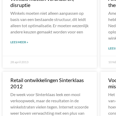
disruptie
the
Winkels moeten niet alleen aanpassen op
Amer
basis van een bestaande structuur, dit leidt
hebb
alleen tot optimalisatie. Er moeten wezenlijk
Nede
andere keuzen gemaakt worden voor een
oplo
wink
LEES MEER »
LEES
28 april 2013
10 fe
Retail ontwikkelingen Sinterklaas
Voo
2012
mis
De week voor Sinterklaas leek een mooi
Het 
verkoopweek, maar de resultaten in de
van
winkelstraten vielen tegen. Internet scoorde
hoev
weer boven verwachting met een plus van
cons