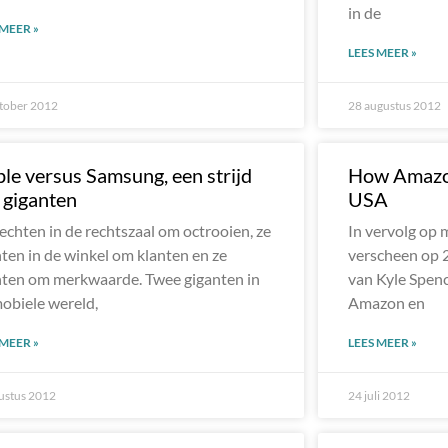
in de
 MEER »
LEES MEER »
tober 2012
28 augustus 2012
le versus Samsung, een strijd
How Amazon w
 giganten
USA
echten in de rechtszaal om octrooien, ze
In vervolg op mi
ten in de winkel om klanten en ze
verscheen op 2
ten om merkwaarde. Twee giganten in
van Kyle Spenc
obiele wereld,
Amazon en
 MEER »
LEES MEER »
ustus 2012
24 juli 2012