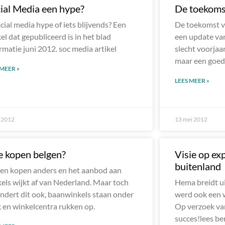
ial Media een hype?
De toekomst
ocial media hype of iets blijvends? Een
De toekomst va
kel dat gepubliceerd is in het blad
een update van
rmatie juni 2012. soc media artikel
slecht voorjaa
maar een goed
 MEER »
LEES MEER »
i 2012
13 mei 2012
 kopen belgen?
Visie op ex
buitenland
en kopen anders en het aanbod aan
els wijkt af van Nederland. Maar toch
Hema breidt ui
ndert dit ook, baanwinkels staan onder
werd ook een w
 en winkelcentra rukken op.
Op verzoek van
succes!lees be