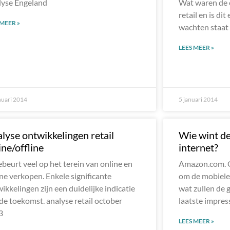
lyse Engeland
Wat waren de 
retail en is di
 MEER »
wachten staat 
LEES MEER »
nuari 2014
5 januari 2014
lyse ontwikkelingen retail
Wie wint de
ine/offline
internet?
ebeurt veel op het terein van online en
Amazon.com. G
ine verkopen. Enkele significante
om de mobiele 
ikkelingen zijn een duidelijke indicatie
wat zullen de g
de toekomst. analyse retail october
laatste impres
3
LEES MEER »