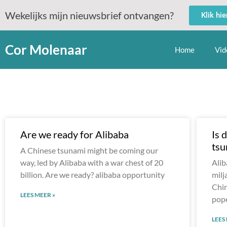
Wekelijks mijn nieuwsbrief ontvangen?
Klik hi
Cor Molenaar
Home
Vid
Are we ready for Alibaba
Is 
tsu
A Chinese tsunami might be coming our
way, led by Alibaba with a war chest of 20
Alib
billion. Are we ready? alibaba opportunity
milj
Chin
LEES MEER »
pope
LEES