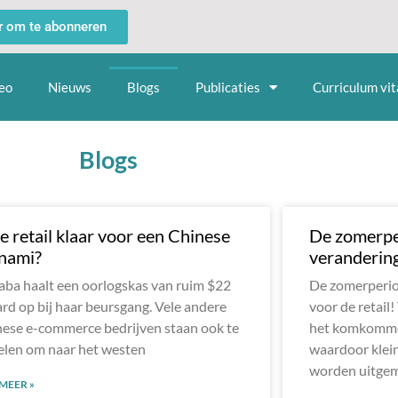
er om te abonneren
eo
Nieuws
Blogs
Publicaties
Curriculum vit
Blogs
de retail klaar voor een Chinese
De zomerper
nami?
verandering
aba haalt een oorlogskas van ruim $22
De zomerperio
ard op bij haar beursgang. Vele andere
voor de retail!
ese e-commerce bedrijven staan ook te
het komkommer
len om naar het westen
waardoor klei
worden uitgem
 MEER »