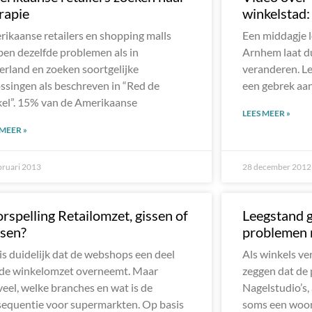
rapie
winkelstad: 
ikaanse retailers en shopping malls
Een middagje 
en dezelfde problemen als in
Arnhem laat du
rland en zoeken soortgelijke
veranderen. L
ssingen als beschreven in “Red de
een gebrek aa
el”. 15% van de Amerikaanse
LEES MEER »
 MEER »
bruari 2013
28 december 2012
rspelling Retailomzet, gissen of
Leegstand g
sen?
problemen r
is duidelijk dat de webshops een deel
Als winkels ve
 de winkelomzet overneemt. Maar
zeggen dat de 
eel, welke branches en wat is de
Nagelstudio’s,
equentie voor supermarkten. Op basis
soms een woo