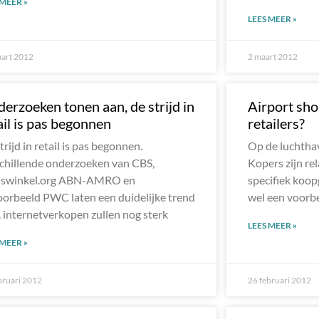
 MEER »
LEES MEER »
art 2012
2 maart 2012
erzoeken tonen aan, de strijd in
Airport sho
ail is pas begonnen
retailers?
trijd in retail is pas begonnen.
Op de luchtha
chillende onderzoeken van CBS,
Kopers zijn rel
iswinkel.org ABN-AMRO en
specifiek koop
oorbeeld PWC laten een duidelijke trend
wel een voorb
. internetverkopen zullen nog sterk
LEES MEER »
 MEER »
bruari 2012
26 februari 2012