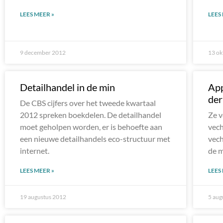
LEES MEER »
LEES
9 december 2012
13 ok
Detailhandel in de min
App
der
De CBS cijfers over het tweede kwartaal
2012 spreken boekdelen. De detailhandel
Ze v
moet geholpen worden, er is behoefte aan
vech
een nieuwe detailhandels eco-structuur met
vech
internet.
de m
LEES MEER »
LEES
19 augustus 2012
5 aug