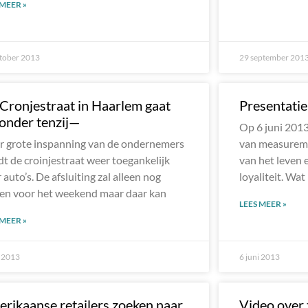
 MEER »
tober 2013
29 september 201
Cronjestraat in Haarlem gaat
Presentati
onder tenzij—
Op 6 juni 201
 grote inspanning van de ondernemers
van measurema
t de croinjestraat weer toegankelijk
van het leven 
 auto’s. De afsluiting zal alleen nog
loyaliteit. Wa
en voor het weekend maar daar kan
LEES MEER »
 MEER »
i 2013
6 juni 2013
rikaanse retailers zoeken naar
Video over