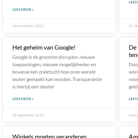
LEES
LEES MEER »
30 november 2013
27 ok
Het geheim van Google!
De 
ten
Google is de grootste disrupter, nieuwe
toepassingen, nieuwe mogelijkheden en
Door
bovenal een zoektocht hoe onze wereld
word
leuker gemaakt kan worden. Transparantie
voor
is hierbij een sleutel
geld
LEES MEER »
LEES
28 september 2013
6 jun
Winkels moeten veranderen,
Ame