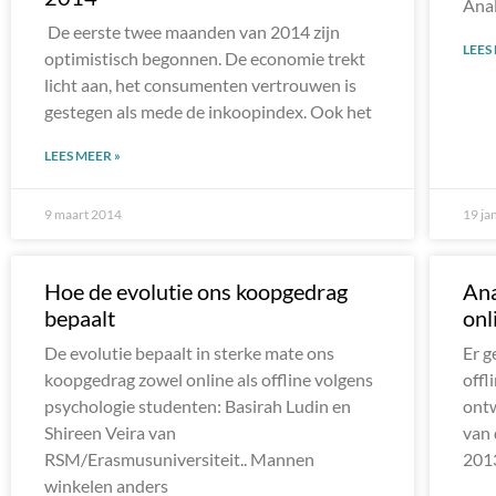
Ana
De eerste twee maanden van 2014 zijn
LEES
optimistisch begonnen. De economie trekt
licht aan, het consumenten vertrouwen is
gestegen als mede de inkoopindex. Ook het
LEES MEER »
9 maart 2014
19 ja
Hoe de evolutie ons koopgedrag
Ana
bepaalt
onl
De evolutie bepaalt in sterke mate ons
Er g
koopgedrag zowel online als offline volgens
offl
psychologie studenten: Basirah Ludin en
ontw
Shireen Veira van
van 
RSM/Erasmusuniversiteit.. Mannen
201
winkelen anders