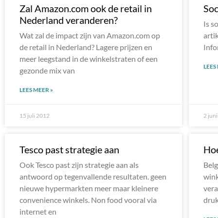
Zal Amazon.com ook de retail in
Soc
Nederland veranderen?
Is s
Wat zal de impact zijn van Amazon.com op
arti
de retail in Nederland? Lagere prijzen en
Info
meer leegstand in de winkelstraten of een
LEES
gezonde mix van
LEES MEER »
15 juli 2012
2 jun
Tesco past strategie aan
Hoe
Ook Tesco past zijn strategie aan als
Belg
antwoord op tegenvallende resultaten. geen
wink
nieuwe hypermarkten meer maar kleinere
vera
convenience winkels. Non food vooral via
druk
internet en