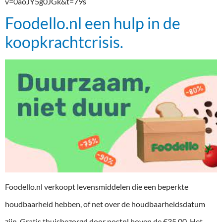
v=0aoJY5g0JGk&t=79s
Foodello.nl een hulp in de
koopkrachtcrisis.
Foodello.nl verkoopt levensmiddelen die een beperkte
houdbaarheid hebben, of net over de houdbaarheidsdatum
zijn. Gratis thuisbezorgd door postnl boven de €35.00. Het