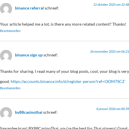
12 oktober 2025 om 22:48
binance referral
schreef:
Your article helped me a lot, is there any more related content? Thanks!
Beantwoorden
26 november 2025 om 06:21
binance sign up
schreef:
Thanks for sharing. I read many of your blog posts, cool, your blog is very
good.
https://accounts.binance.info/sl/register-person?ref=I3OM7SCZ
Beantwoorden
4 januari 2026 om 00:39
by88casinothai
schreef:
Sawasdee krap! BY88CasinoThai, you’re the best for Thai players! Great