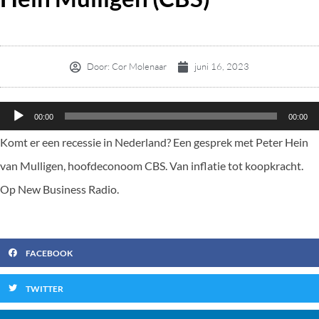
Door:
Cor Molenaar
juni 16, 2023
Audiospeler
00:00
00:00
Komt er een recessie in Nederland? Een gesprek met Peter Hein
van Mulligen, hoofdeconoom CBS. Van inflatie tot koopkracht.
Op New Business Radio.
FACEBOOK
TWITTER