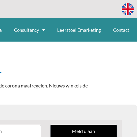
a
Consultancy
Leerstoel Emarketing
Contact
.
e de corona maatregelen. Nieuws winkels de