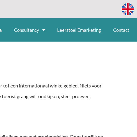
a
Consultancy
Leerstoel Emarketing
Contact
tot een internationaal winkelgebied. Niets voor
toerist graag wil rondkijken, sfeer proeven,
 wij alleen nog met groeimodellen. Onnatuurlijk en