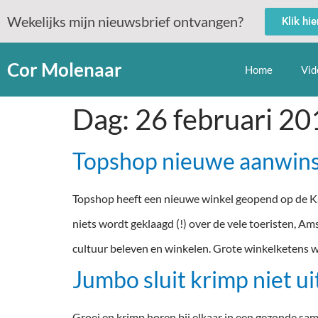
Wekelijks mijn nieuwsbrief ontvangen?
Klik hi
Cor Molenaar
Home
Vid
Dag:
26 februari 20
Topshop nieuwe aanwins
Topshop heeft een nieuwe winkel geopend op de Ka
niets wordt geklaagd (!) over de vele toeristen, Am
cultuur beleven en winkelen. Grote winkelketens w
Jumbo sluit krimp niet ui
Groei en krimp horen bij elkaar in een gezonde sam