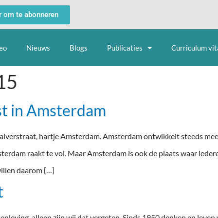
er om te abonneren
eo
Nieuws
Blogs
Publicaties
Curriculum vit
15
t in Amsterdam
lverstraat, hartje Amsterdam. Amsterdam ontwikkelt steeds meer 
sterdam raakt te vol. Maar Amsterdam is ook de plaats waar iedere 
illen daarom […]
t
enleving, alleen zijn wij dat vergeten. Sinds 1950 denken en leven